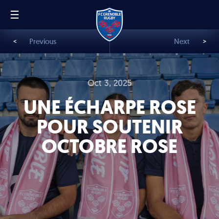
☰
FR
EN
<
Previous
Next
>
Oct 3, 2025
UNE ÉCHARPE ROSE
POUR SOUTENIR
OCTOBRE ROSE