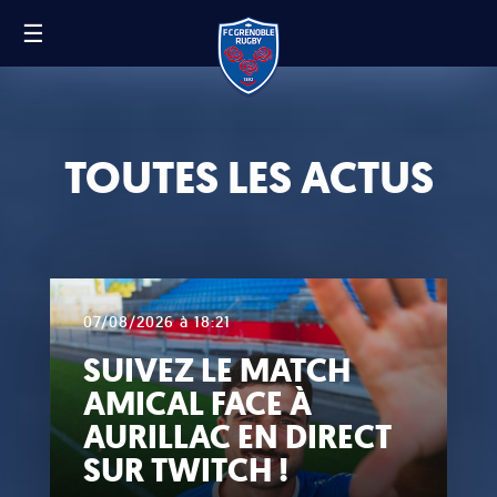
☰
FR
EN
TOUTES LES ACTUS
07/08/2026 à 18:21
SUIVEZ LE MATCH
AMICAL FACE À
AURILLAC EN DIRECT
SUR TWITCH !