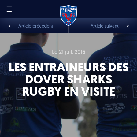
☰
FR
EN
<
Article précédent
Article suivant
>
Le 21 juil. 2016
LES ENTRAINEURS DES
DOVER SHARKS
RUGBY EN VISITE