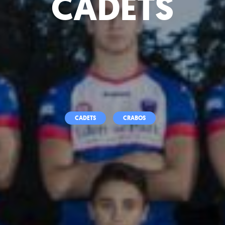
CADETS
CADETS
CRABOS