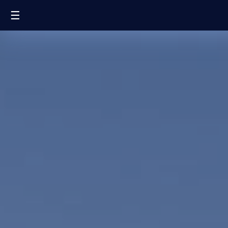
☰
FR
EN