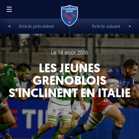
☰
FR
EN
<
Article précédent
Article suivant
>
Le 14 août 2016
LES JEUNES
GRENOBLOIS
S'INCLINENT EN ITALIE