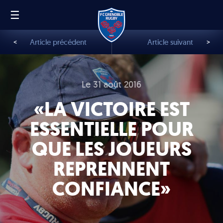
☰
FR
EN
<
Article précédent
Article suivant
>
Le 31 août 2016
«LA VICTOIRE EST
ESSENTIELLE POUR
QUE LES JOUEURS
REPRENNENT
CONFIANCE»