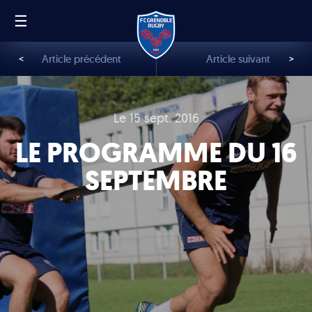
☰
FR
EN
<
Article précédent
Article suivant
>
Le 15 sept. 2016
LE PROGRAMME DU 16
SEPTEMBRE