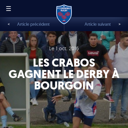
☰
FR
EN
<
Article précédent
Article suivant
>
Le 1 oct. 2016
LES CRABOS
GAGNENT LE DERBY À
BOURGOIN