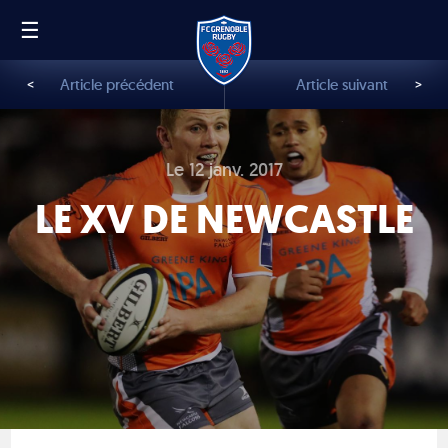
☰
FR
EN
<
Article précédent
Article suivant
>
Le 12 janv. 2017
LE XV DE NEWCASTLE