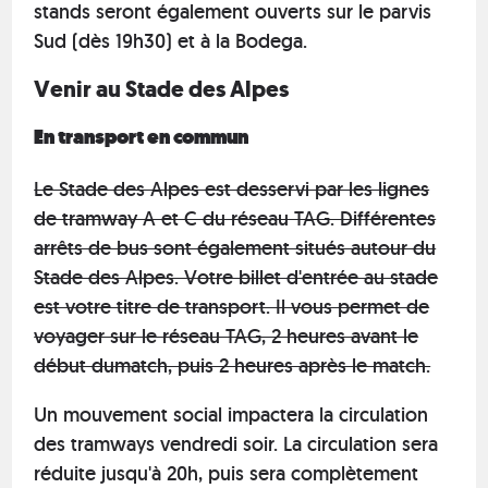
stands seront également ouverts sur le parvis
Sud (dès 19h30) et à la Bodega.
Venir au Stade des Alpes
En transport en commun
Le Stade des Alpes est desservi par les lignes
de tramway A et C du réseau TAG. Différentes
arrêts de bus sont également situés autour du
Stade des Alpes. Votre billet d'entrée au stade
est votre titre de transport. Il vous permet de
voyager sur le réseau TAG, 2 heures avant le
début dumatch, puis 2 heures après le match.
Un mouvement social impactera la circulation
des tramways vendredi soir. La circulation sera
réduite jusqu'à 20h, puis sera complètement