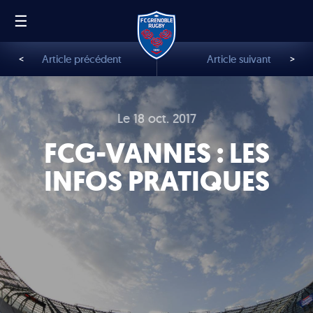
☰
FR
EN
<
Article précédent
Article suivant
>
Le 18 oct. 2017
FCG-VANNES : LES
INFOS PRATIQUES