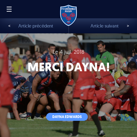
☰
FR
EN
<
Article précédent
Article suivant
>
Le 4 juil. 2018
MERCI DAYNA!
DAYNA EDWARDS