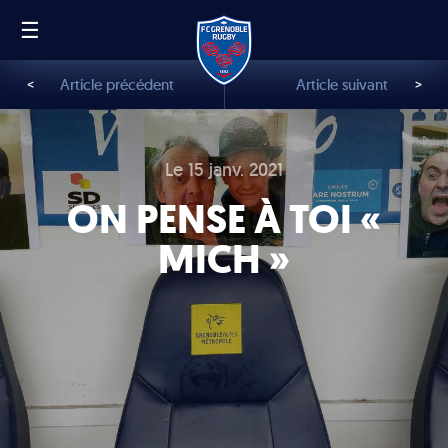
☰
FR
EN
<
Article précédent
Article suivant
>
Le 15 janv. 2021
ON PENSE À TOI «
MICH »