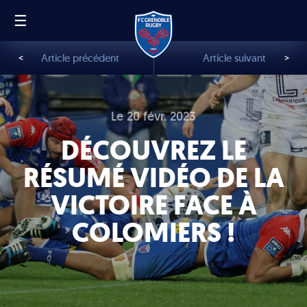
☰
FR
EN
<
Article précédent
Article suivant
>
Le 20 févr. 2023
DÉCOUVREZ LE
RÉSUMÉ VIDÉO DE LA
VICTOIRE FACE À
COLOMIERS !