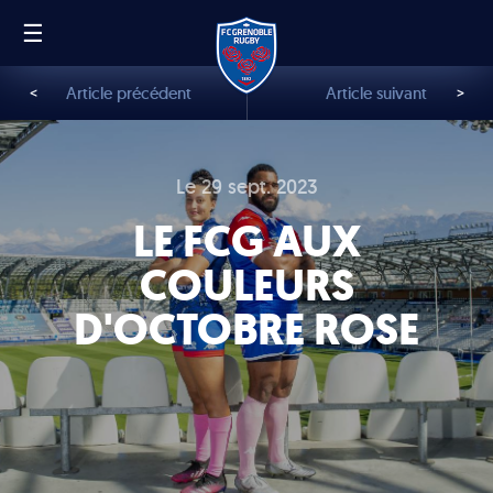
☰
FR
EN
<
Article précédent
Article suivant
>
Le 29 sept. 2023
LE FCG AUX
COULEURS
D'OCTOBRE ROSE