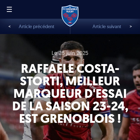
☰
FR
EN
<
Article précédent
Article suivant
>
Le 26 juin 2025
RAFFAELE COSTA-
STORTI, MEILLEUR
MARQUEUR D'ESSAI
DE LA SAISON 23-24,
EST GRENOBLOIS !