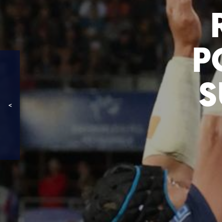
P
S
<