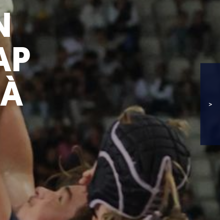
N
AP
 À
>