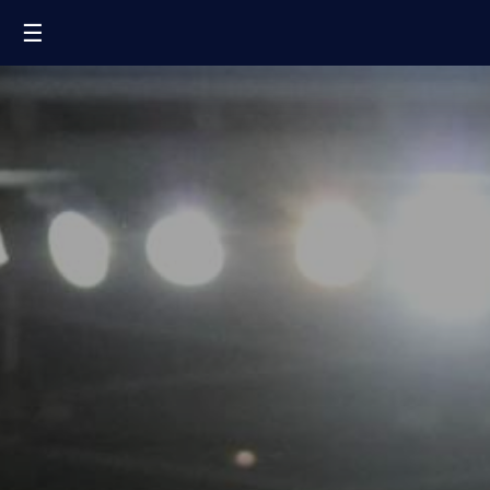
☰
FR
EN