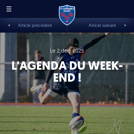
☰
FR
EN
<
Article précédent
Article suivant
>
Le 2 déc. 2025
L'AGENDA DU WEEK-
END !