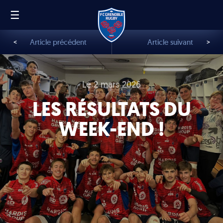
☰
FR
EN
<
Article précédent
Article suivant
>
Le 2 mars 2026
LES RÉSULTATS DU
WEEK-END !