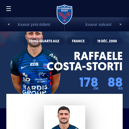
☰
FR
EN
<
Joueur précédent
Joueur suivant
>
TROIS-QUARTS AILE
FRANCE
19 DÉC. 2000
RAFFAELE
COSTA-STORTI
178
88
CM
KG