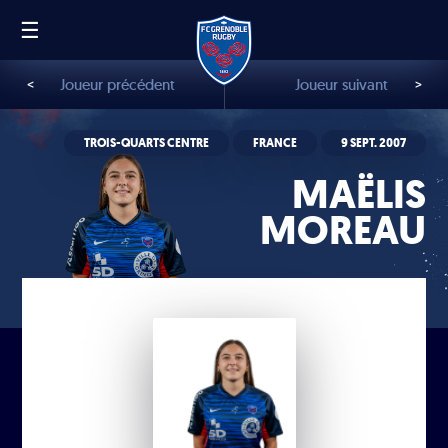
☰
FR
EN
<
Joueur précédent
Joueur suivant
>
TROIS-QUARTS CENTRE
FRANCE
9 SEPT. 2007
MAËLIS
MOREAU