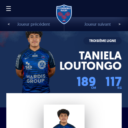
☰
FR
EN
<
Joueur précédent
Joueur suivant
>
TROISIÈME LIGNE
TANIELA
LOUTONGO
189
117
CM
KG