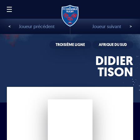
☰
FR
EN
<
Joueur précédent
Joueur suivant
>
TROISIÈME LIGNE
AFRIQUE DU SUD
DIDIER
TISON