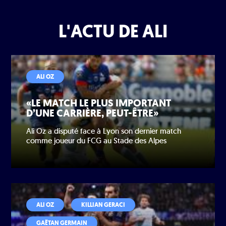
L'ACTU DE ALI
ALI OZ
«LE MATCH LE PLUS IMPORTANT
D’UNE CARRIÈRE, PEUT-ÊTRE»
Ali Oz a disputé face à Lyon son dernier match
comme joueur du FCG au Stade des Alpes
ALI OZ
KILLIAN GERACI
GAËTAN GERMAIN