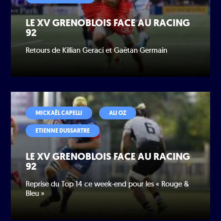
LE XV GRENOBLOIS FACE AU RACING
92
Retours de Killian Geraci et Gaëtan Germain
MICKAËL CAPELLI
ALI OZ
ETIENNE DUSSARTRE
LE XV GRENOBLOIS FACE AU RACING
92
Reprise du Top 14 ce week-end pour les « Rouge &
Bleu »