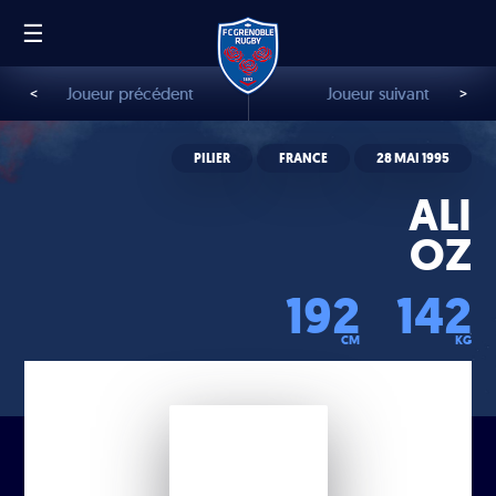
☰
FR
EN
<
Joueur précédent
Joueur suivant
>
PILIER
FRANCE
28 MAI 1995
ALI
OZ
192
142
CM
KG