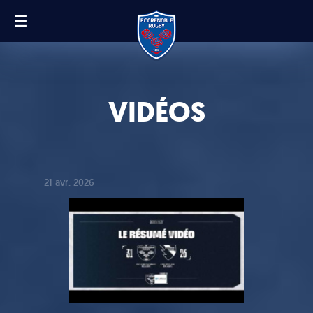
☰
FR
EN
VIDÉOS
21 avr. 2026