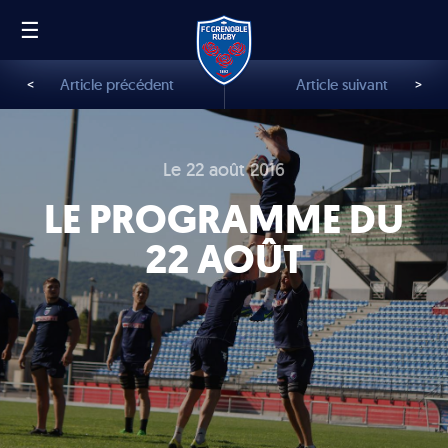
☰
FR
EN
<
Article précédent
Article suivant
>
Le 22 août 2016
LE PROGRAMME DU
22 AOÛT