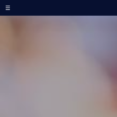
☰
FR
EN