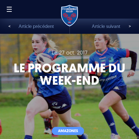
☰
FR
EN
<
Article précédent
Article suivant
>
Le 27 oct. 2017
LE PROGRAMME DU
WEEK-END
AMAZONES