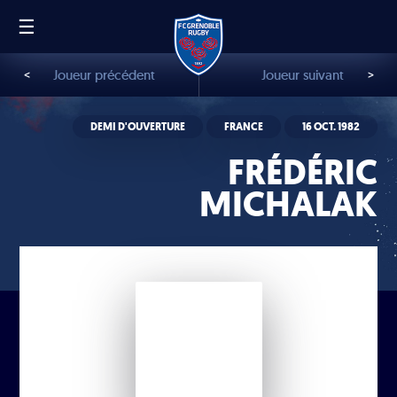
☰
FR
EN
<
Joueur précédent
Joueur suivant
>
DEMI D'OUVERTURE
FRANCE
16 OCT. 1982
FRÉDÉRIC
MICHALAK